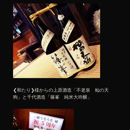
❮和たり❯様からの上原酒造「不老泉 杣の天
狗」と千代酒造「篠峯 純米大吟醸」