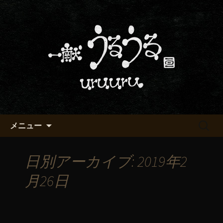
京都・五条烏丸の町屋居酒屋「一献う
るうる」からのお知らせ
京都・五条でおいしい地酒が飲
める「一献うるうる」のブロ
グ
コンテンツへ移動
検
メニュー
索:
日別アーカイブ: 2019年2
月26日