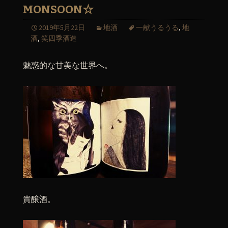
MONSOON☆
2019年5月22日
地酒
一献うるうる
,
地
酒
,
笑四季酒造
魅惑的な甘美な世界へ。
貴醸酒。