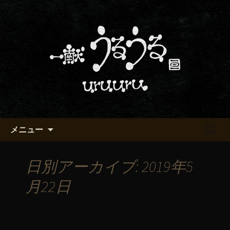
京都・五条烏丸の町屋居酒屋「一献う
るうる」からのお知らせ
京都・五条でおいしい地酒が飲
める「一献うるうる」のブロ
グ
コンテンツへ移動
検
メニュー
索:
日別アーカイブ: 2019年5
月22日