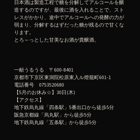
日本酒は製造工程で糖を分解してアルコールを醸
造するのですが、最後に酒を入れることで、スト
レスがかかり、途中でアルコールへの発酵の力が
弱まり、分解するはずだった糖が残るので甘くな
ります。
とろ～っとした甘美なお酒が貴醸酒。
一献うるうる 〒600-8401
京都市下京区東洞院松原東入ル燈籠町601-1
電話番号 0753520680
【5月のお休み☆】30日(木)
【アクセス】
地下鉄烏丸線「四条駅」5番出口から徒歩5分
阪急京都線「烏丸駅」から徒歩5分
地下鉄烏丸線「五条駅」から徒歩5分