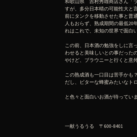
和歌山県 吉村秀雄商店さん「ラ
すが、多分日本晴の可能性大と言
前にタンクを移動させた事と普
人もおらず、熟成期間の最低20
れはこれで、未知の世界で面白
この前、日本酒の勉強をしに言
わせると美味しいとの事だったの
やけど、ブラウニーと行くと意
この熟成酒も一口目は苦手かも
だし、ビターな蜂蜜みたいなト
と色々と面白いお酒が待ってい
一献うるうる 〒600-8401