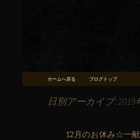
京都・五条烏丸の町屋居酒
京都・五
献うるう
コンテンツへ移動
ホームへ戻る
ブログトップ
日別アーカイブ: 2019
12月のお休み☆一