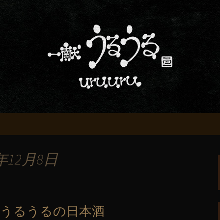
屋「一献うるうる」からのお知らせ
条でおいしい地酒
る」のブログ
年12月8日
献うるうるの日本酒