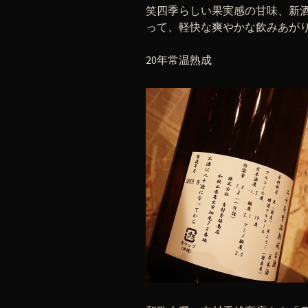
笑四季らしい果実感の甘味、新
って、軽快な爽やかな飲みあが
20年常温熟成