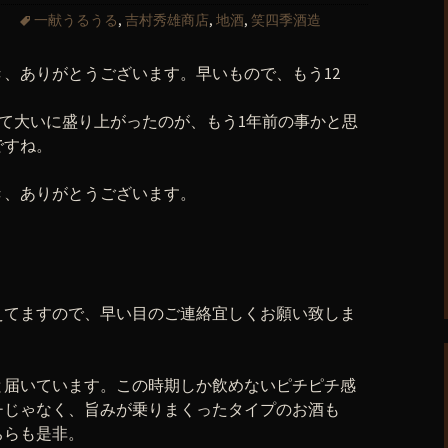
一献うるうる
,
吉村秀雄商店
,
地酒
,
笑四季酒造
、ありがとうございます。早いもので、もう12
て大いに盛り上がったのが、もう1年前の事かと思
ですね。
き、ありがとうございます。
えてますので、早い目のご連絡宜しくお願い致しま
と届いています。この時期しか飲めないピチピチ感
チじゃなく、旨みが乗りまくったタイプのお酒も
ちらも是非。