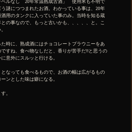
ベルなし 20年常温熟成古酒」 使用米も不明で
う謎につつまれたお酒。わかっている事は、20年
通酒用のタンクに入っていた事のみ。当時を知る蔵
年との事なので、もっと古いかも、、、、、と。こ
い。
った時に、熟成酒にはチョコレートブラウニーをあ
ですね、食べ物なしだと、香りが苦手だ!!と思うの
外に意外にスルッと行ける。
？となっても食べるもので、お酒の幅は広がるもの
ローンとした味は癖になる。
ます。