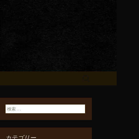
が飲める「一
検
索:
検索:
カテゴリー