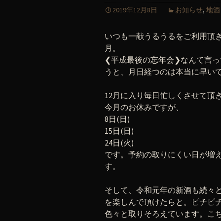
2019年12月8日
お知らせ
,
地酒
いつも一献うるうるをご利用頂き
月。
❮平成最後の忘年会❯なんて言っ
うと、月日経つのは本当に早い
12月に入り毎日忙しくさせて頂
今月のお休みですが、
8日(日)
15日(日)
24日(火)
です。予約の取りにくい日が増
す。
そして、令和元年の新酒も続々
を楽しんで頂けたらと。ピチピ
色々と取りそろえています。こ