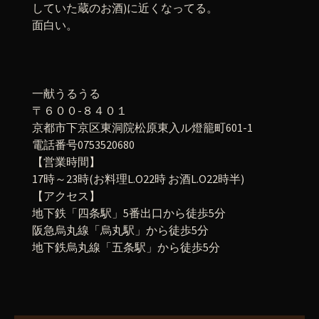
していた蔵のお酒)に近くなってる。
面白い。
一献うるうる
〒６００-８４０１
京都市下京区東洞院松原東入ル燈籠町601-1
電話番号0753520680
【営業時間】
17時～23時(お料理L.O22時 お酒L.O22時半)
【アクセス】
地下鉄「四条駅」5番出口から徒歩5分
阪急烏丸線「烏丸駅」から徒歩5分
地下鉄烏丸線「五条駅」から徒歩5分