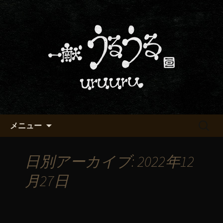
京都・五条烏丸の町屋居酒屋「一献う
るうる」からのお知らせ
京都・五条でおいしい地酒が飲
める「一献うるうる」のブロ
グ
コンテンツへ移動
検
メニュー
索:
日別アーカイブ: 2022年12
月27日