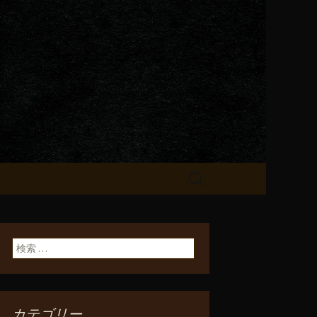
が飲める「一
検
索:
検索:
カテゴリー