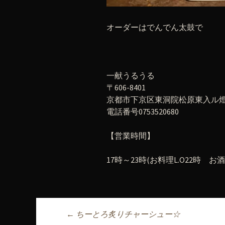
オーダーはでんでん太鼓で
一献うるうる
〒606-8401
京都市下京区東洞院松原東入ル燈籠
電話番号0753520680
【営業時間】
17時～23時(お料理L.O22時 お酒L
←
ちーとろ炙りチャーシュー☆