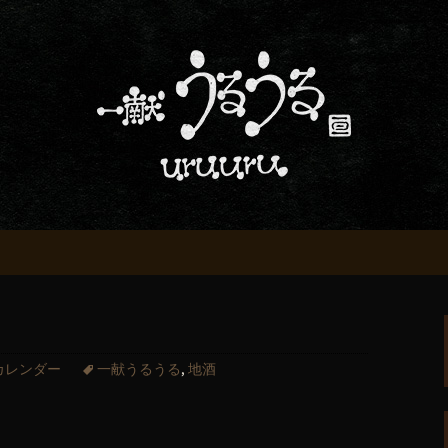
屋「一献うるうる」からのお知らせ
条でおいしい地酒
る」のブログ
カレンダー
一献うるうる
,
地酒