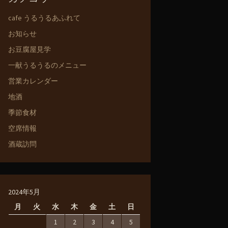
cafe うるうるあふれて
お知らせ
お豆腐屋見学
一献うるうるのメニュー
営業カレンダー
地酒
季節食材
空席情報
酒蔵訪問
2024年5月
月
火
水
木
金
土
日
1
2
3
4
5