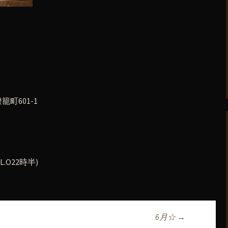
町601-1
.O22時半)
6月☆
→