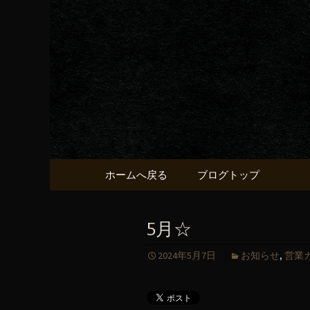
京都・五条烏丸の町屋居酒
京都・五
献うるう
コンテンツへ移動
ホームへ戻る
ブログトップ
5月☆
2024年5月7日
お知らせ
,
営業