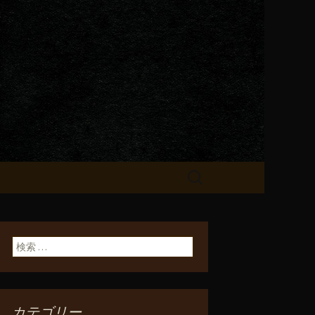
が飲める「一
検
索:
検索:
カテゴリー