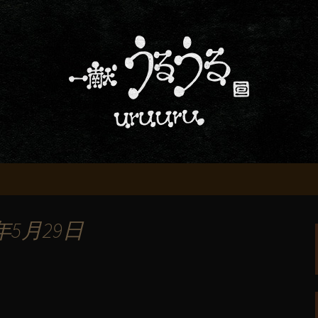
屋「一献うるうる」からのお知らせ
条でおいしい地酒
る」のブログ
年5月29日