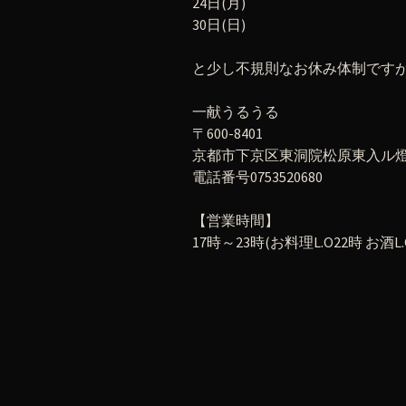
24日(月)
30日(日)
と少し不規則なお休み体制ですが
一献うるうる
〒600-8401
京都市下京区東洞院松原東入ル燈籠
電話番号0753520680
【営業時間】
17時～23時(お料理L.O22時 お酒L.