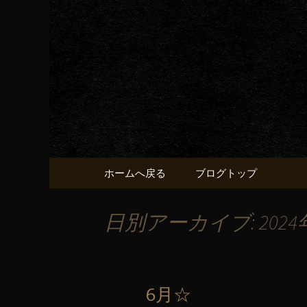
京都・五条烏丸の町屋居酒
京都・五
献うるう
コンテンツへ移動
ホームへ戻る
ブログトップ
日別アーカイブ: 2024
6月☆