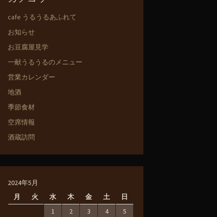
cafe うるうるあふれて
お知らせ
お豆腐屋見学
一献うるうるのメニュー
営業カレンダー
地酒
季節食材
空席情報
酒蔵訪問
2024年5月
月
火
水
木
金
土
日
1
2
3
4
5