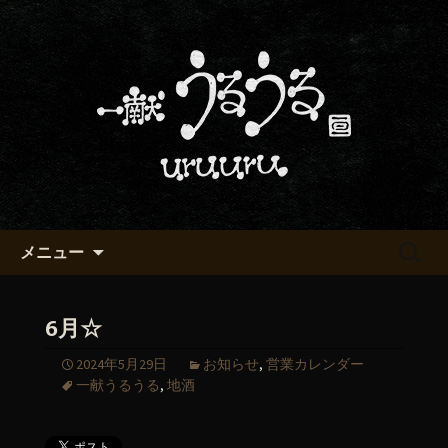
京都・五条烏丸の町屋居酒屋「一献う
るうる」からのお知らせ
京都・五条でおいしい地酒が飲
める「一献うるうる」のブロ
グ
コンテンツへ移動
検
メニュー
索:
6月☆
2024年5月29日
お知らせ
,
営業カレンダー
一献うるうる
,
地酒