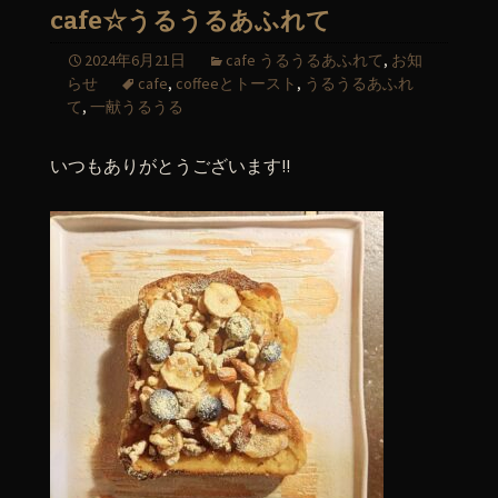
cafe☆うるうるあふれて
2024年6月21日
cafe うるうるあふれて
,
お知
らせ
cafe
,
coffeeとトースト
,
うるうるあふれ
て
,
一献うるうる
いつもありがとうございます!!