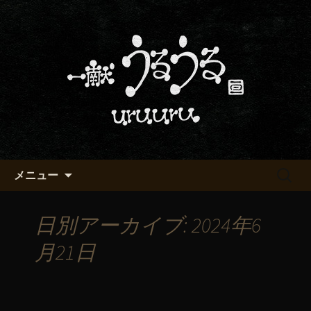
京都・五条烏丸の町屋居酒屋「一献う
るうる」からのお知らせ
京都・五条でおいしい地酒が飲
める「一献うるうる」のブロ
グ
コンテンツへ移動
検
メニュー
索:
日別アーカイブ: 2024年6
月21日