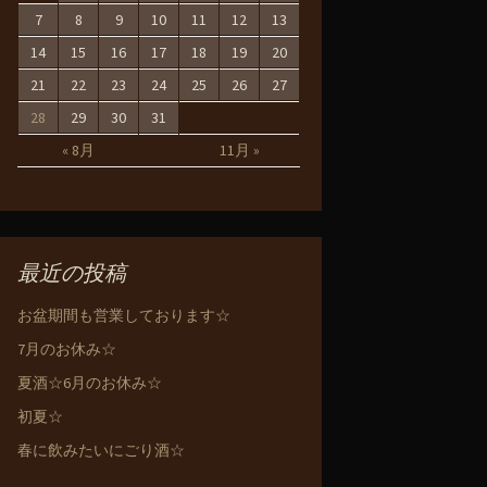
7
8
9
10
11
12
13
14
15
16
17
18
19
20
21
22
23
24
25
26
27
28
29
30
31
« 8月
11月 »
最近の投稿
お盆期間も営業しております☆
7月のお休み☆
夏酒☆6月のお休み☆
初夏☆
春に飲みたいにごり酒☆