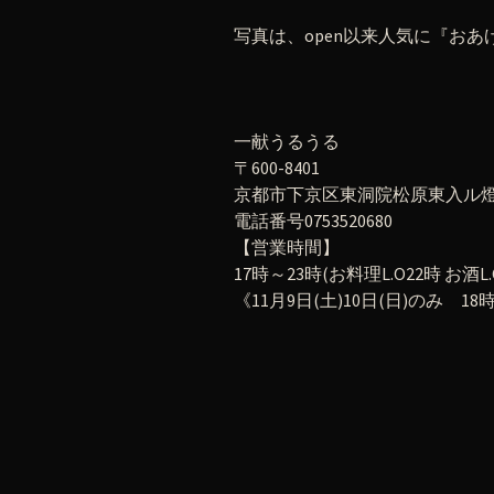
写真は、open以来人気に『お
一献うるうる
〒600-8401
京都市下京区東洞院松原東入ル燈籠
電話番号0753520680
【営業時間】
17時～23時(お料理L.O22時 お酒L.
《11月9日(土)10日(日)のみ 18時