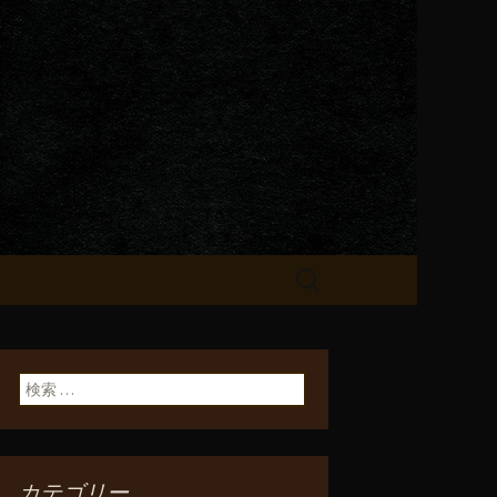
が飲める「一
検
索:
検索:
カテゴリー