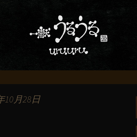
屋「一献うるうる」からのお知らせ
条でおいしい地酒
る」のブログ
年10月28日