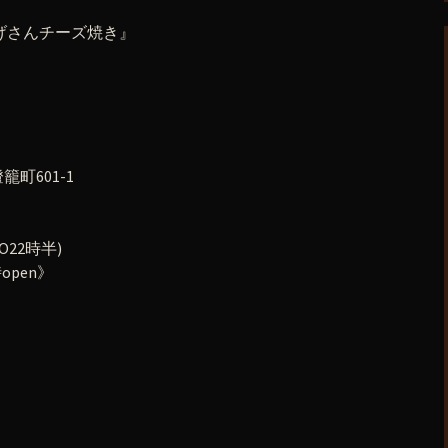
あげさんチーズ焼き』
町601-1
O22時半)
open》