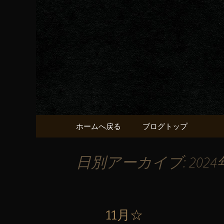
京都・五条烏丸の町屋居酒
京都・五
献うるう
コンテンツへ移動
ホームへ戻る
ブログトップ
日別アーカイブ: 2024
11月☆