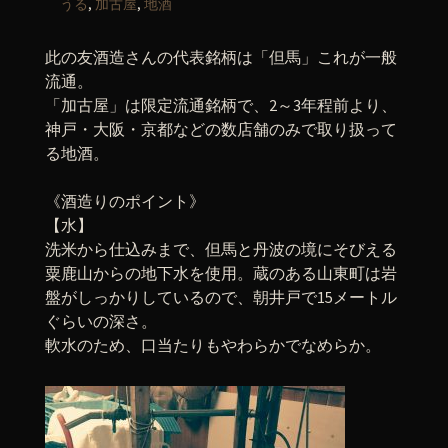
うる
,
加古屋
,
地酒
此の友酒造さんの代表銘柄は「但馬」これが一般
流通。
「加古屋」は限定流通銘柄で、2～3年程前より、
神戸・大阪・京都などの数店舗のみで取り扱って
る地酒。
《酒造りのポイント》
【水】
洗米から仕込みまで、但馬と丹波の境にそびえる
粟鹿山からの地下水を使用。蔵のある山東町は岩
盤がしっかりしているので、朝井戸で15メートル
ぐらいの深さ。
軟水のため、口当たりもやわらかでなめらか。