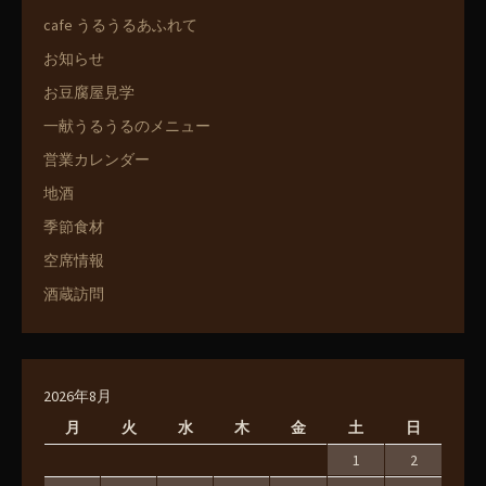
cafe うるうるあふれて
お知らせ
お豆腐屋見学
一献うるうるのメニュー
営業カレンダー
地酒
季節食材
空席情報
酒蔵訪問
2026年8月
月
火
水
木
金
土
日
1
2