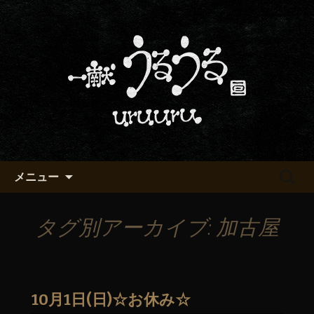
京都・五条烏丸の町屋居酒屋「一献う
るうる」からのお知らせ
京都・五条でおいしい地酒が飲
める「一献うるうる」のブロ
グ
コンテンツへ移動
検
メニュー
索:
タグ別アーカイブ: 加古屋
10月1日(日)☆お休み☆