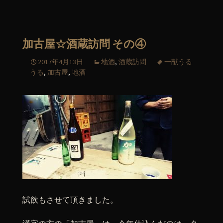
加古屋☆酒蔵訪問 その④
2017年4月13日
地酒
,
酒蔵訪問
一献うる
うる
,
加古屋
,
地酒
試飲もさせて頂きました。