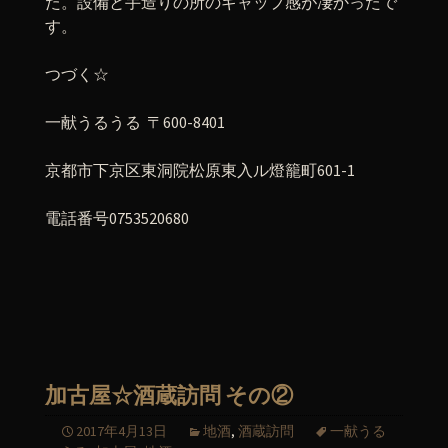
た。設備と手造りの所のギャップ感が凄かったで
す。
つづく☆
一献うるうる 〒600-8401
京都市下京区東洞院松原東入ル燈籠町601-1
電話番号0753520680
加古屋☆酒蔵訪問 その②
2017年4月13日
地酒
,
酒蔵訪問
一献うる