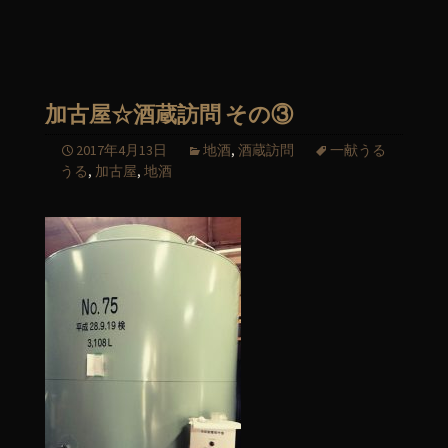
加古屋☆酒蔵訪問 その③
2017年4月13日
地酒
,
酒蔵訪問
一献うる
うる
,
加古屋
,
地酒