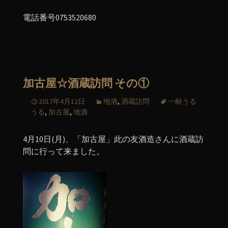
電話番号0753520680
加古屋☆酒蔵訪問 その①
2017年4月12日
地酒
,
酒蔵訪問
一献うる
うる
,
加古屋
,
地酒
4月10日(月)、「加古屋」此の友酒造さんに酒蔵訪
問に行って来ました。