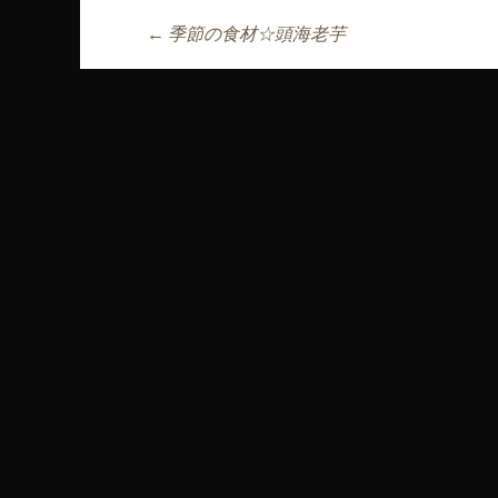
←
季節の食材☆頭海老芋
投稿ナビゲーシ