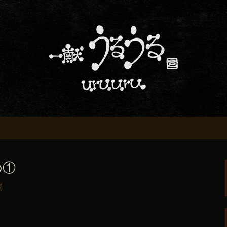
屋「一献うるうる」からのお知らせ
条でおいしい地酒
る」のブログ
の①
問