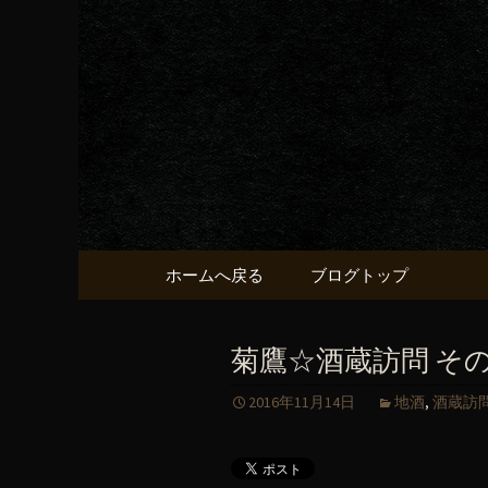
京都・五条烏丸の町屋居酒
京都・五
献うるう
コンテンツへ移動
ホームへ戻る
ブログトップ
菊鷹☆酒蔵訪問 そ
2016年11月14日
地酒
,
酒蔵訪