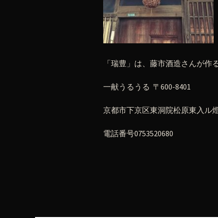
「瑞豊」は、藤市酒造さんが作
一献うるうる 〒600-8401
京都市下京区東洞院松原東入ル燈籠
電話番号0753520680