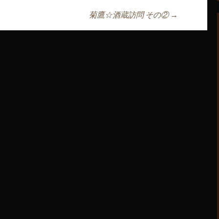
菊鷹☆酒蔵訪問 その②
→
ョン