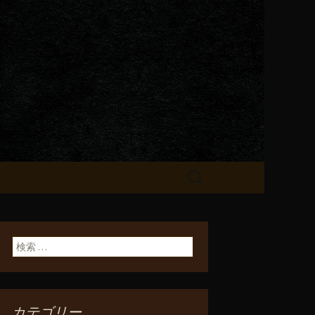
が飲める「一
検
索:
検索:
カテゴリー