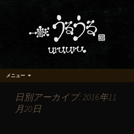
京都・五条烏丸の町屋居酒屋「一献う
るうる」からのお知らせ
京都・五条でおいしい地酒が飲
める「一献うるうる」のブロ
グ
コンテンツへ移動
検
メニュー
索:
日別アーカイブ: 2016年11
月20日