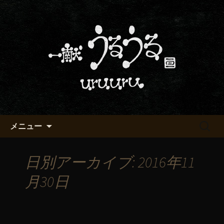
京都・五条烏丸の町屋居酒屋「一献う
るうる」からのお知らせ
京都・五条でおいしい地酒が飲
める「一献うるうる」のブロ
グ
コンテンツへ移動
検
メニュー
索:
日別アーカイブ: 2016年11
月30日