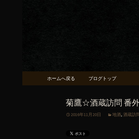
京都・五条烏丸の町屋居酒
京都・五
献うるう
コンテンツへ移動
ホームへ戻る
ブログトップ
菊鷹☆酒蔵訪問 番
2016年11月20日
地酒
,
酒蔵訪