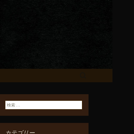
が飲める「一
検
索:
検索:
カテゴリー