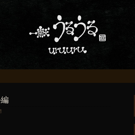
屋「一献うるうる」からのお知らせ
条でおいしい地酒
る」のブログ
外編
問