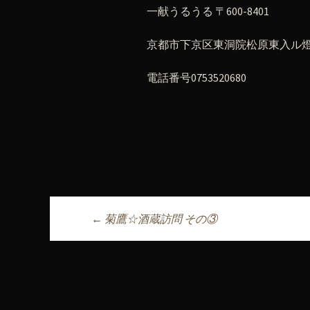
一献うるうる 〒600-8401
京都市下京区東洞院松原東入ル燈籠
電話番号0753520680
←
菊鷹☆酒蔵訪問 その③
投稿ナビゲーシ