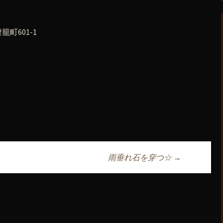
町601-1
雨垂れ石を穿つ☆
→
ョン