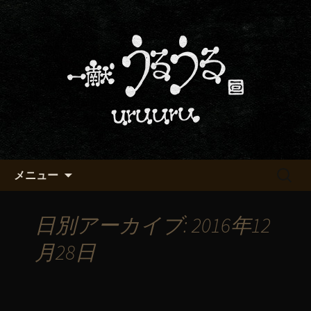
京都・五条烏丸の町屋居酒屋「一献う
るうる」からのお知らせ
京都・五条でおいしい地酒が飲
める「一献うるうる」のブロ
グ
コンテンツへ移動
検
メニュー
索:
日別アーカイブ: 2016年12
月28日