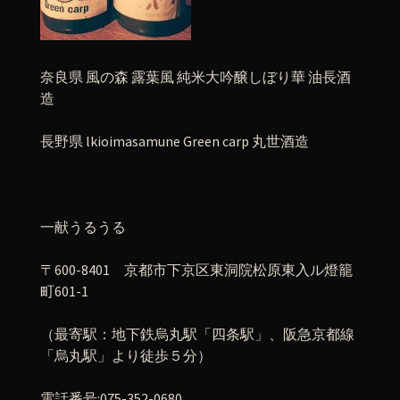
奈良県 風の森 露葉風 純米大吟醸しぼり華 油長酒
造
長野県 lkioimasamune Green carp 丸世酒造
一献うるうる
〒600-8401 京都市下京区東洞院松原東入ル燈籠
町601-1
（最寄駅：地下鉄烏丸駅「四条駅」、阪急京都線
「烏丸駅」より徒歩５分）
電話番号:075-352-0680