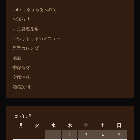
cafe うるうるあふれて
お知らせ
お豆腐屋見学
一献うるうるのメニュー
営業カレンダー
地酒
季節食材
空席情報
酒蔵訪問
2017年2月
月
火
水
木
金
土
日
1
2
3
4
5