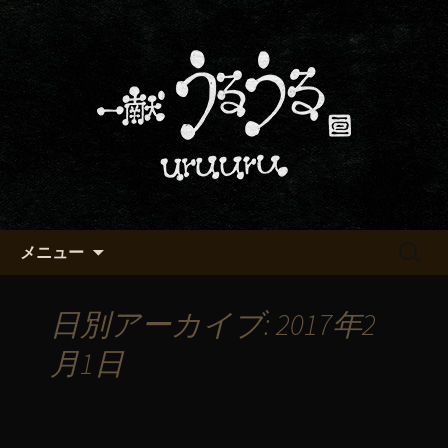
京都・五条烏丸の町屋居酒屋「一献う
るうる」からのお知らせ
京都・五条でおいしい地酒が飲
める「一献うるうる」のブロ
グ
コンテンツへ移動
検
メニュー
索:
日別アーカイブ: 2017年2
月1日