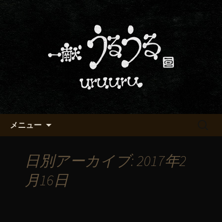
京都・五条烏丸の町屋居酒屋「一献う
るうる」からのお知らせ
京都・五条でおいしい地酒が飲
める「一献うるうる」のブロ
グ
コンテンツへ移動
検
メニュー
索:
日別アーカイブ: 2017年2
月16日