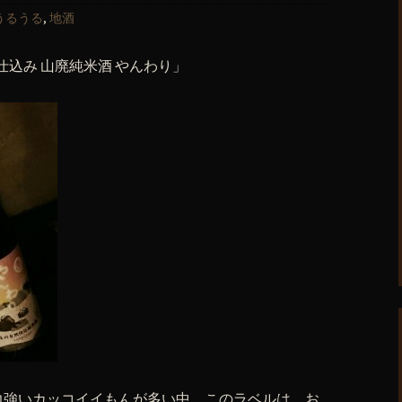
うるうる
,
地酒
仕込み 山廃純米酒 やんわり」
力強いカッコイイもんが多い中、このラベルは、お