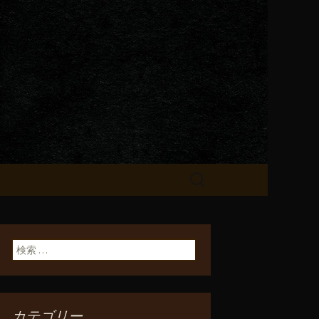
が飲める「一
検
索:
検索:
カテゴリー