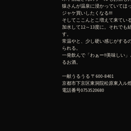
猿さんが温泉に浸かっていてほ
ジャケ買いしたくなる!!!
そしてここんとこ増えて来てい
加水して12～13度に。それで
す。
常温やと、少し硬い感じがする
られる。
一発飲んで「わぁー!!美味しい
るお酒。
一献うるうる 〒600-8401
京都市下京区東洞院松原東入ル燈籠
電話番号0753520680