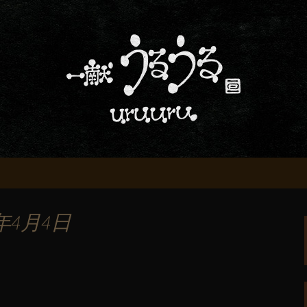
屋「一献うるうる」からのお知らせ
条でおいしい地酒
る」のブログ
年4月4日