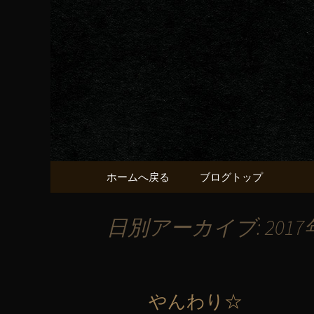
京都・五条烏丸の町屋居酒
京都・五
献うるう
コンテンツへ移動
ホームへ戻る
ブログトップ
日別アーカイブ: 2017
やんわり☆