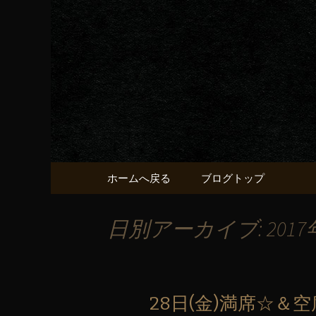
京都・五条烏丸の町屋居酒
京都・五
献うるう
コンテンツへ移動
ホームへ戻る
ブログトップ
日別アーカイブ: 2017
28日(金)満席☆＆