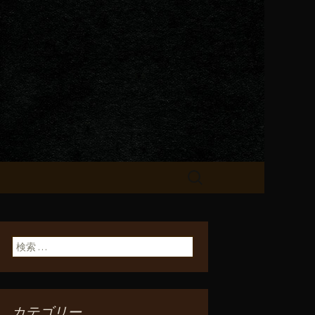
が飲める「一
検
索:
検索:
カテゴリー