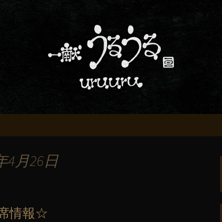
屋「一献うるうる」からのお知らせ
条でおいしい地酒
る」のブログ
年4月26日
空席情報☆