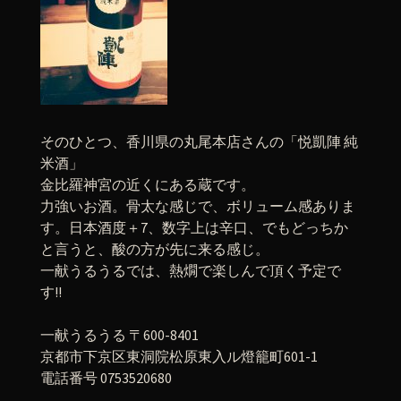
そのひとつ、香川県の丸尾本店さんの「悦凱陣 純
米酒」
金比羅神宮の近くにある蔵です。
力強いお酒。骨太な感じで、ボリューム感ありま
す。日本酒度＋7、数字上は辛口、でもどっちか
と言うと、酸の方が先に来る感じ。
一献うるうるでは、熱燗で楽しんで頂く予定で
す!!
一献うるうる 〒600-8401
京都市下京区東洞院松原東入ル燈籠町601-1
電話番号 0753520680