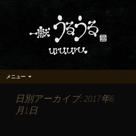
京都・五条烏丸の町屋居酒屋「一献う
るうる」からのお知らせ
京都・五条でおいしい地酒が飲
める「一献うるうる」のブロ
グ
コンテンツへ移動
検
メニュー
索:
日別アーカイブ: 2017年6
月1日