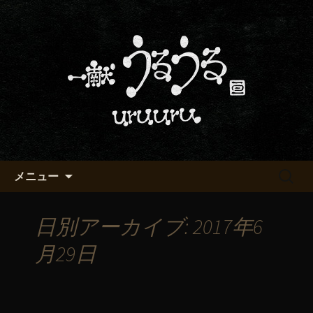
京都・五条烏丸の町屋居酒屋「一献う
るうる」からのお知らせ
京都・五条でおいしい地酒が飲
める「一献うるうる」のブロ
グ
コンテンツへ移動
検
メニュー
索:
日別アーカイブ: 2017年6
月29日