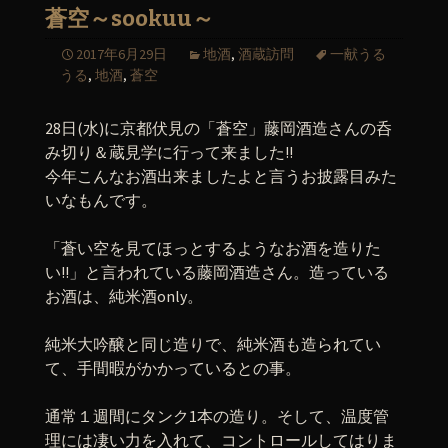
蒼空～sookuu～
2017年6月29日
地酒
,
酒蔵訪問
一献うる
うる
,
地酒
,
蒼空
28日(水)に京都伏見の「蒼空」藤岡酒造さんの呑
み切り＆蔵見学に行って来ました!!
今年こんなお酒出来ましたよと言うお披露目みた
いなもんです。
「蒼い空を見てほっとするようなお酒を造りた
い!!」と言われている藤岡酒造さん。造っている
お酒は、純米酒only。
純米大吟醸と同じ造りで、純米酒も造られてい
て、手間暇がかかっているとの事。
通常１週間にタンク1本の造り。そして、温度管
理には凄い力を入れて、コントロールしてはりま