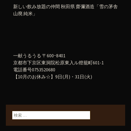
新しい飲み放題の仲間 秋田県 齋彌酒造「雪の茅舎
山廃 純米」
一献うるうる 〒600ｰ8401
京都市下京区東洞院松原東入ル燈籠町601-1
電話番号0753520680
【10月のお休み☆】9日(月)・31日(火)
検索: