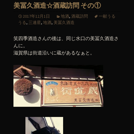
美冨久酒造☆酒蔵訪問 その①
2017年12月1日
地酒
,
酒蔵訪問
一献うる
うる
,
三連星
,
地酒
,
美冨久酒造
笑四季酒造さんの後は、同じ水口の美冨久酒造さ
んに。
滋賀県は街道沿いに蔵があるなぁと。