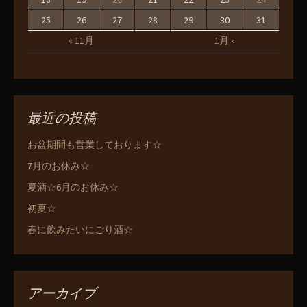
25
26
27
28
29
30
31
« 11月
1月 »
最近の投稿
お盆期間も営業しております☆
7月のお休み☆
夏酒☆6月のお休み☆
初夏☆
春に飲みたいにごり酒☆
アーカイブ