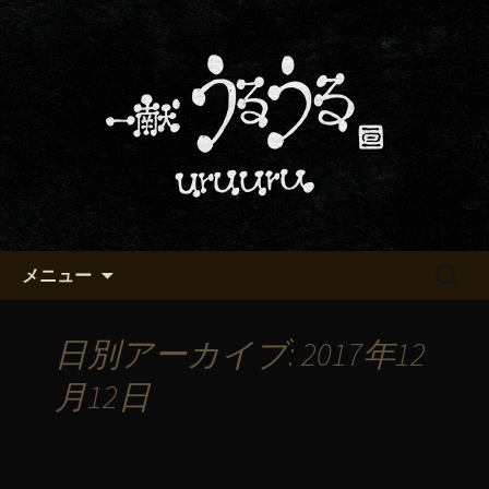
京都・五条烏丸の町屋居酒屋「一献う
るうる」からのお知らせ
京都・五条でおいしい地酒が飲
める「一献うるうる」のブロ
グ
コンテンツへ移動
検
メニュー
索:
日別アーカイブ: 2017年12
月12日