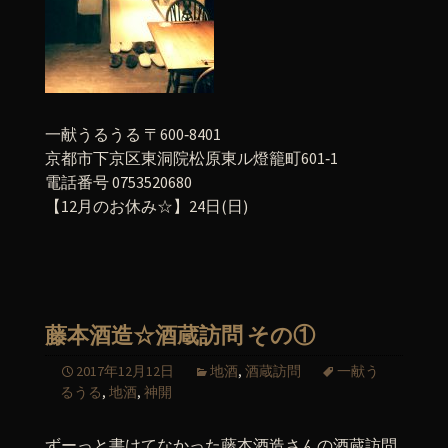
一献うるうる 〒600‐8401
京都市下京区東洞院松原東ル燈籠町601‐1
電話番号 0753520680
【12月のお休み☆】24日(日)
藤本酒造☆酒蔵訪問 その①
2017年12月12日
地酒
,
酒蔵訪問
一献う
るうる
,
地酒
,
神開
ずーっと書けてなかった藤本酒造さんの酒蔵訪問