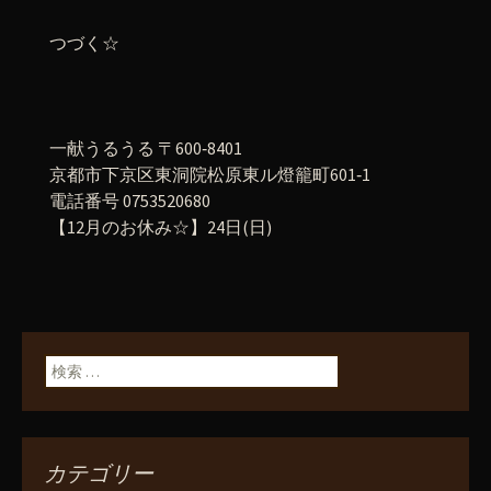
つづく☆
一献うるうる 〒600‐8401
京都市下京区東洞院松原東ル燈籠町601‐1
電話番号 0753520680
【12月のお休み☆】24日(日)
検索:
カテゴリー