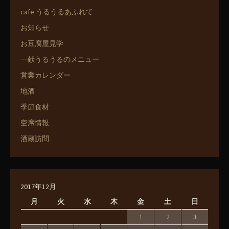
cafe うるうるあふれて
お知らせ
お豆腐屋見学
一献うるうるのメニュー
営業カレンダー
地酒
季節食材
空席情報
酒蔵訪問
2017年12月
月
火
水
木
金
土
日
1
2
3