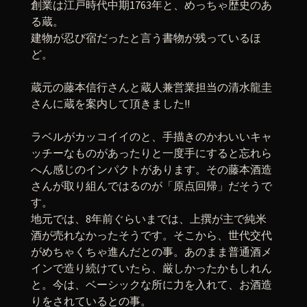
創業は江戸時代中期1763年と、めっちゃ歴史のあ
る蔵。
建物が忍び宿だったと言う書物が残っているほ
ど。
蔵元の藤本信行さんと蔵人兼営業担当の清水龍圭
さんに蔵を案内して頂きました!!
ラベルがカッコイイのと、手描きのかわいいキャ
ッチーなものがあったりと一度手にすると忘れら
へん感じのインパクトがあります。その藤本酒造
さんが取り組んではるのが「原点回帰」だそうで
す。
地元では、8年前ぐらいまでは、上撰が主で純米
酒が売れなかったそうです。そこから、世代交代
がめちゃくちゃ進んだとの事。あのまま普通酒メ
インで造り続けていたら、厳しかったかもしれん
と。今は、ベーシックな所に力を入れて、お酒造
りをされているとの事。