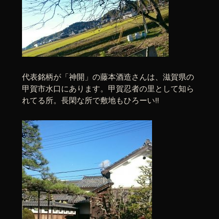
代表銘柄が「神開」の藤本酒造さんは、滋賀県の
甲賀市水口にあります。甲賀忍者の里として知ら
れてる所。長閑な所で敷地もひろーい!!