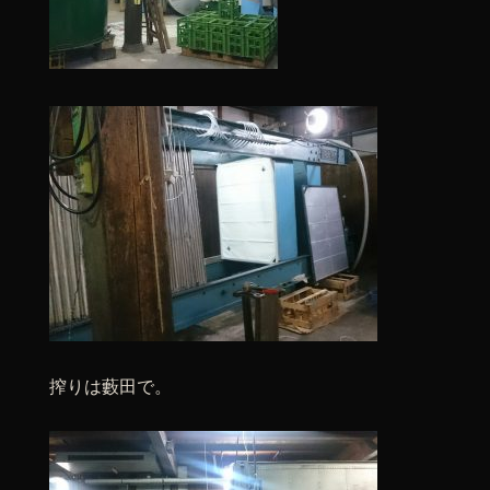
搾りは藪田で。