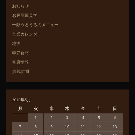
お知らせ
お豆腐屋見学
一献うるうるのメニュー
営業カレンダー
地酒
季節食材
空席情報
酒蔵訪問
2018年5月
月
火
水
木
金
土
日
1
2
3
4
5
6
7
8
9
10
11
12
13