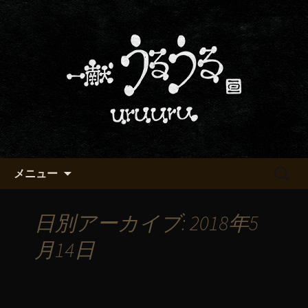
京都・五条烏丸の町屋居酒屋「一献う
るうる」からのお知らせ
京都・五条でおいしい地酒が飲
める「一献うるうる」のブロ
グ
コンテンツへ移動
検
メニュー
索:
日別アーカイブ: 2018年5
月14日