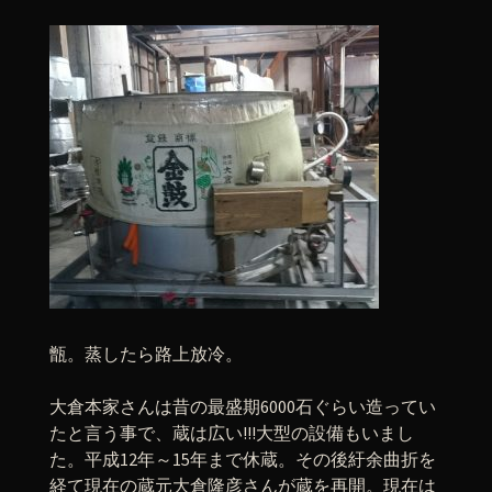
甑。蒸したら路上放冷。
大倉本家さんは昔の最盛期6000石ぐらい造ってい
たと言う事で、蔵は広い!!!大型の設備もいまし
た。平成12年～15年まで休蔵。その後紆余曲折を
経て現在の蔵元大倉隆彦さんが蔵を再開。現在は