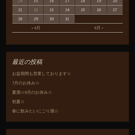
14
15
16
17
18
19
20
21
22
23
24
25
26
27
28
29
30
31
« 4月
6月 »
最近の投稿
お盆期間も営業しております☆
7月のお休み☆
夏酒☆6月のお休み☆
初夏☆
春に飲みたいにごり酒☆