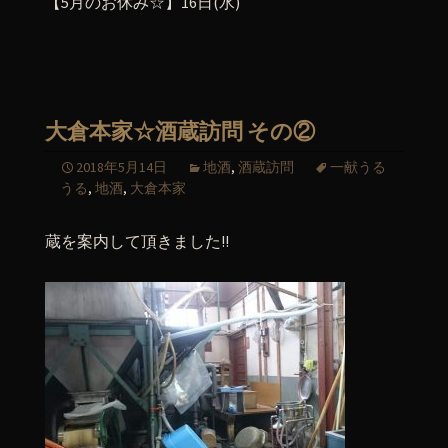
【5月のお休み☆】16日(水)
大倉本家☆酒蔵訪問 その②
2018年5月14日
地酒
,
酒蔵訪問
一献うる
うる
,
地酒
,
大倉本家
蔵を案内して頂きました!!