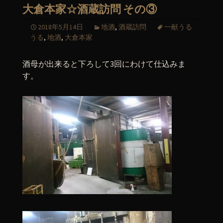
大倉本家☆酒蔵訪問 その③
2018年5月14日
地酒
,
酒蔵訪問
一献うる
うる
,
地酒
,
大倉本家
酒母が出来ると下ろして3回にわけて仕込みま
す。