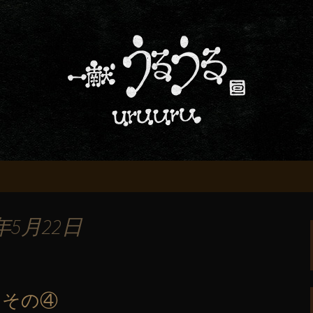
屋「一献うるうる」からのお知らせ
条でおいしい地酒
る」のブログ
年5月22日
 その④