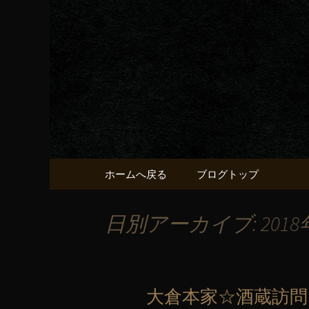
京都・五条烏丸の町屋居酒
京都・五
献うるう
コンテンツへ移動
ホームへ戻る
ブログトップ
日別アーカイブ: 2018
大倉本家☆酒蔵訪問