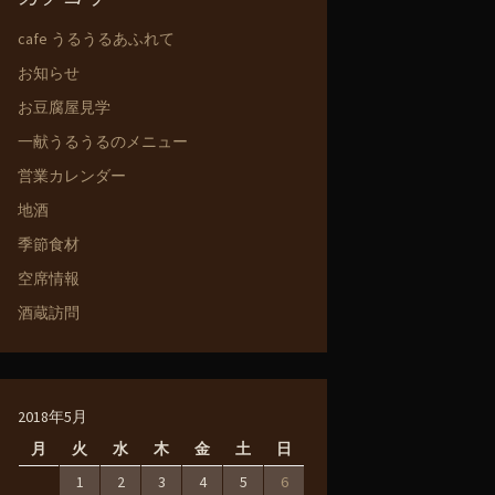
cafe うるうるあふれて
お知らせ
お豆腐屋見学
一献うるうるのメニュー
営業カレンダー
地酒
季節食材
空席情報
酒蔵訪問
2018年5月
月
火
水
木
金
土
日
1
2
3
4
5
6