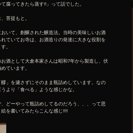
て腐ってきたら蒸す!!」って話でした。
は、菩提もと。
において、創醸された醸造法。当時の美味しいお酒
られていてお寺は、お酒造りの発達に大きな役割を
ます。
のお酒として大倉本家さんは昭和7年から製造し、伏
納めています。
「醪」を濾さずにそのまま瓶詰めしています。なの
言うより「食べる」ような感じかな。
で、どーやって瓶詰めしてるのだろう、、、って思
を書いてみたらこんな感じ!!!!