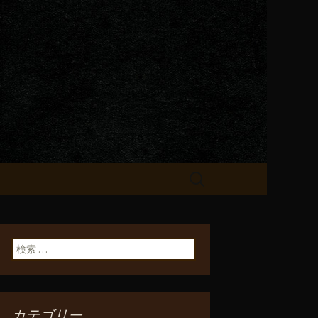
が飲める「一
検
索:
検索:
カテゴリー