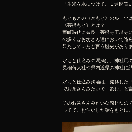
「生米を水につけて、１週間置い
もともとの《水もと》のルーツ
《菩提もと》とは？
室町時代に奈良・菩提寺正暦寺
の多くはお坊さん達において造
果たしていたと言う歴史があり
水もと仕込みの濁酒は、神社用
見稲荷大社や県内近県の神社に
水もと仕込み濁酒は、発酵した
でお粥さんみたいで「飲む」と
そのお粥さんみたいな感じなの
ってて、お伺いした話をもとに、絵