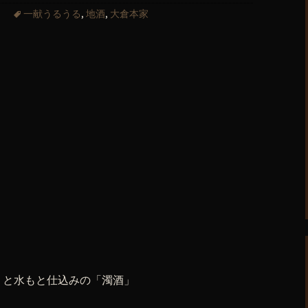
一献うるうる
,
地酒
,
大倉本家
」と水もと仕込みの「濁酒」