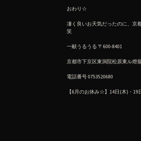
おわり☆
凄く良いお天気だったのに、京
笑
一献うるうる 〒600‐8401
京都市下京区東洞院松原東ル燈籠町
電話番号 0753520680
【6月のお休み☆】14日(木)・19日