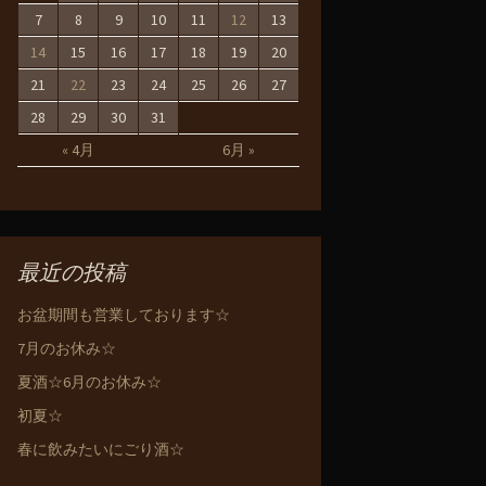
7
8
9
10
11
12
13
14
15
16
17
18
19
20
21
22
23
24
25
26
27
28
29
30
31
« 4月
6月 »
最近の投稿
お盆期間も営業しております☆
7月のお休み☆
夏酒☆6月のお休み☆
初夏☆
春に飲みたいにごり酒☆