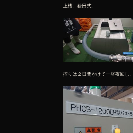
上槽。薮田式。
搾りは２日間かけて一昼夜回し