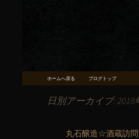
京都・五条烏丸の町屋居酒
京都・五
献うるう
コンテンツへ移動
ホームへ戻る
ブログトップ
日別アーカイブ: 2018
丸石醸造☆酒蔵訪問