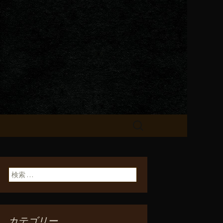
が飲める「一
検
索:
検索:
カテゴリー