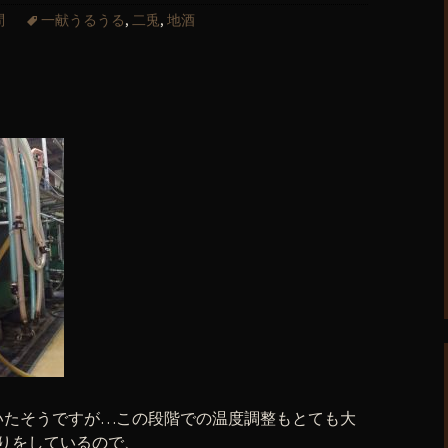
問
一献うるうる
,
二兎
,
地酒
。
。
いたそうですが…この段階での温度調整もとても大
造りをしているので、