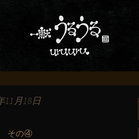
屋「一献うるうる」からのお知らせ
条でおいしい地酒
る」のブログ
年11月18日
 その④