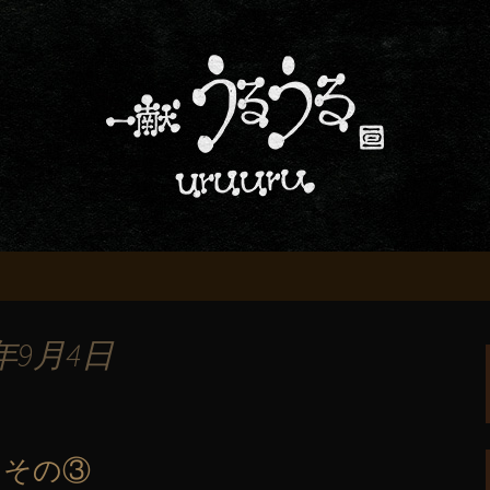
屋「一献うるうる」からのお知らせ
条でおいしい地酒
る」のブログ
年9月4日
 その③