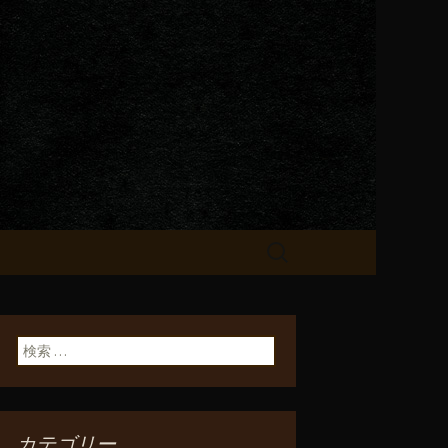
が飲める「一
検
索:
検索:
カテゴリー