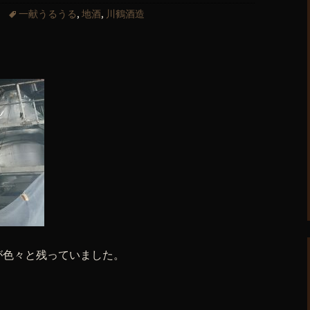
一献うるうる
,
地酒
,
川鶴酒造
が色々と残っていました。