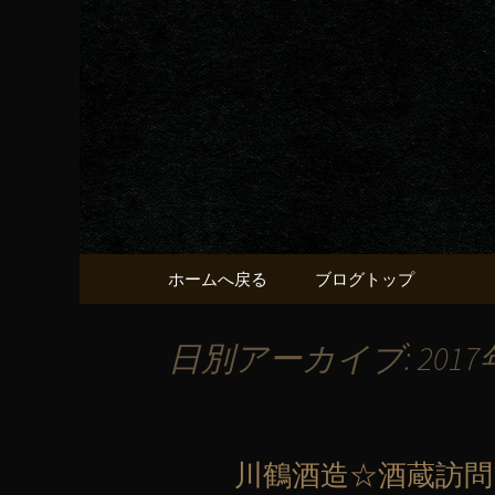
京都・五条烏丸の町屋居酒
京都・五
献うるう
コンテンツへ移動
ホームへ戻る
ブログトップ
日別アーカイブ: 2017
川鶴酒造☆酒蔵訪問