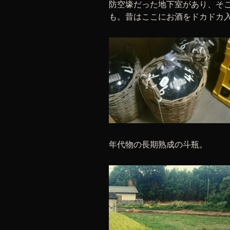
防空壕だった地下室があり、そ
も。昔はここにお酒をドカドカ
年代物の長期熟成の斗瓶。