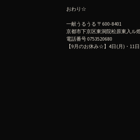
おわり☆
一献うるうる 〒600-8401
京都市下京区東洞院松原東入ル燈籠
電話番号 0753520680
【9月のお休み☆】4日(月)・11日