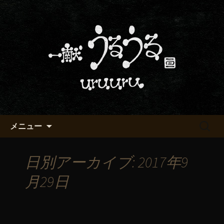
京都・五条烏丸の町屋居酒屋「一献う
るうる」からのお知らせ
京都・五条でおいしい地酒が飲
める「一献うるうる」のブロ
グ
コンテンツへ移動
検
メニュー
索:
日別アーカイブ: 2017年9
月29日