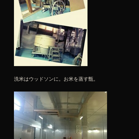
洗米はウッドソンに。お米を蒸す甑。