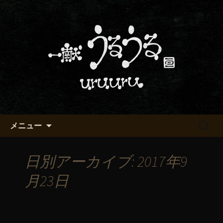
京都・五条烏丸の町屋居酒屋「一献う
るうる」からのお知らせ
京都・五条でおいしい地酒が飲
める「一献うるうる」のブロ
グ
コンテンツへ移動
検
メニュー
索:
日別アーカイブ: 2017年9
月23日