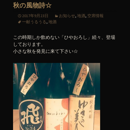
秋の風物詩☆
2017年9月23日
お知らせ
,
地酒
,
空席情報
一献うるうる
,
地酒
この時期しか飲めない「ひやおろし」続々、登場
しております。
小さな秋を発見に来て下さい☆