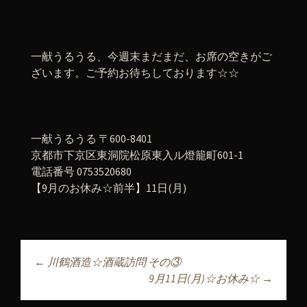
一献うるうる、今週末まだまだ、お席の空きがご
ざいます。ご予約お待ちしております☆☆
一献うるうる 〒600-8401
京都市下京区東洞院松原東入ル燈籠町601-1
電話番号 0753520680
【9月のお休み☆前半】11日(月)
←
川鶴酒造☆酒蔵訪問 その③
投稿ナビゲーショ
9月11日(月)☆お休み☆
→