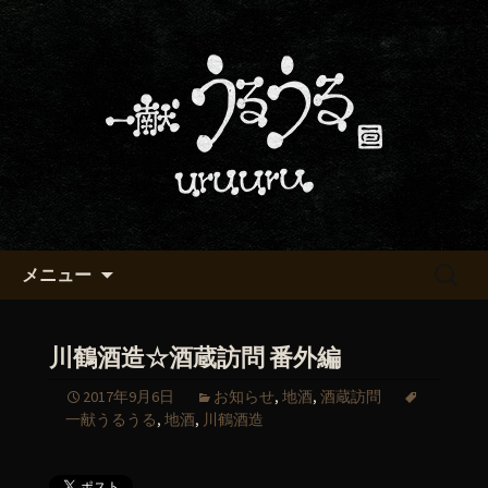
京都・五条烏丸の町屋居酒屋「一献う
るうる」からのお知らせ
京都・五条でおいしい地酒が飲
める「一献うるうる」のブロ
グ
コンテンツへ移動
検
メニュー
索:
川鶴酒造☆酒蔵訪問 番外編
2017年9月6日
お知らせ
,
地酒
,
酒蔵訪問
一献うるうる
,
地酒
,
川鶴酒造