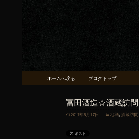
京都・五条烏丸の町屋居酒
京都・五
献うるう
コンテンツへ移動
ホームへ戻る
ブログトップ
冨田酒造☆酒蔵訪問
2017年9月17日
地酒
,
酒蔵訪問