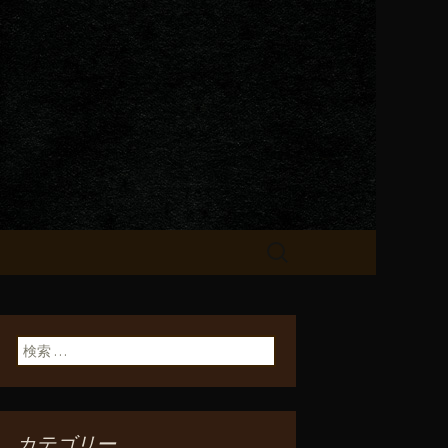
が飲める「一
検
索:
検索:
カテゴリー