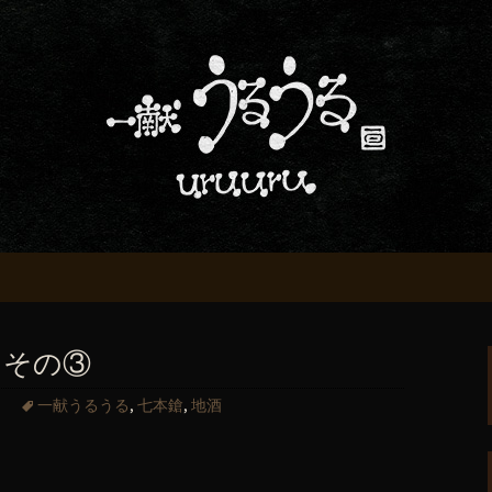
屋「一献うるうる」からのお知らせ
条でおいしい地酒
る」のブログ
 その③
一献うるうる
,
七本鎗
,
地酒