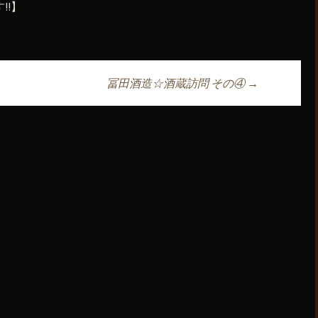
!!】
冨田酒造☆酒蔵訪問 その④
→
ョン