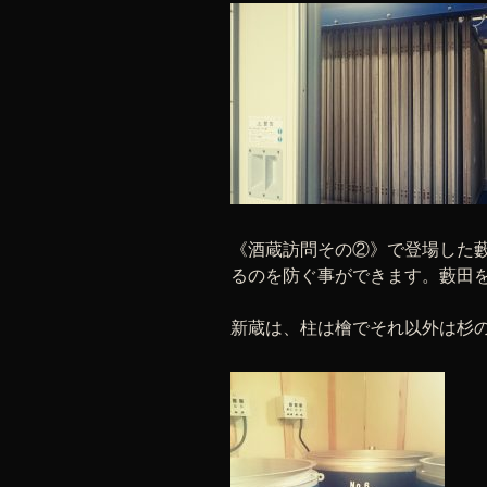
《酒蔵訪問その②》で登場した藪
るのを防ぐ事ができます。藪田を
新蔵は、柱は檜でそれ以外は杉