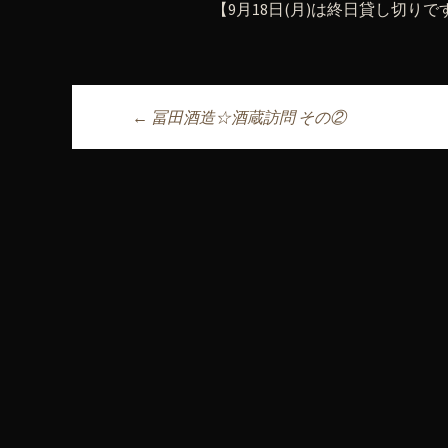
【9月18日(月)は終日貸し切りです
←
冨田酒造☆酒蔵訪問 その②
投稿ナビゲーシ