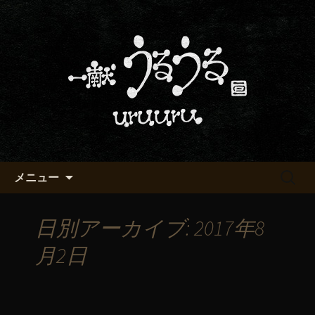
京都・五条烏丸の町屋居酒屋「一献う
るうる」からのお知らせ
京都・五条でおいしい地酒が飲
める「一献うるうる」のブロ
グ
コンテンツへ移動
検
メニュー
索:
日別アーカイブ: 2017年8
月2日