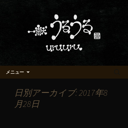
京都・五条烏丸の町屋居酒屋「一献う
るうる」からのお知らせ
京都・五条でおいしい地酒が飲
める「一献うるうる」のブロ
グ
コンテンツへ移動
検
メニュー
索:
日別アーカイブ: 2017年8
月28日