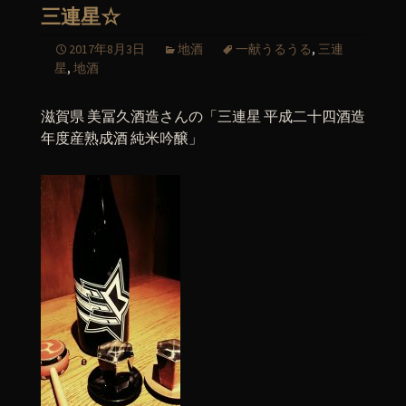
三連星☆
2017年8月3日
地酒
一献うるうる
,
三連
星
,
地酒
滋賀県 美冨久酒造さんの「三連星 平成二十四酒造
年度産熟成酒 純米吟醸」