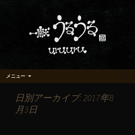
京都・五条烏丸の町屋居酒屋「一献う
るうる」からのお知らせ
京都・五条でおいしい地酒が飲
める「一献うるうる」のブロ
グ
コンテンツへ移動
検
メニュー
索:
日別アーカイブ: 2017年8
月3日