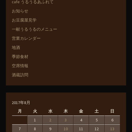
cafe うるうるあふれて
お知らせ
お豆腐屋見学
一献うるうるのメニュー
営業カレンダー
地酒
季節食材
空席情報
酒蔵訪問
2017年8月
月
火
水
木
金
土
日
1
2
3
4
5
6
7
8
9
10
11
12
13