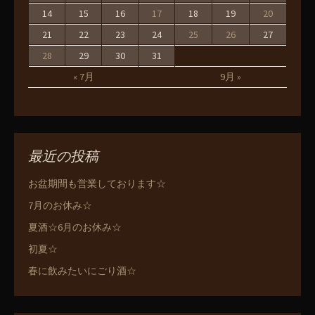
14
15
16
17
18
19
20
21
22
23
24
25
26
27
28
29
30
31
« 7月
9月 »
最近の投稿
お盆期間も営業しております☆
7月のお休み☆
夏酒☆6月のお休み☆
初夏☆
春に飲みたいにごり酒☆