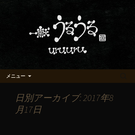
京都・五条烏丸の町屋居酒屋「一献う
るうる」からのお知らせ
京都・五条でおいしい地酒が飲
める「一献うるうる」のブロ
グ
コンテンツへ移動
検
メニュー
索:
日別アーカイブ: 2017年8
月17日