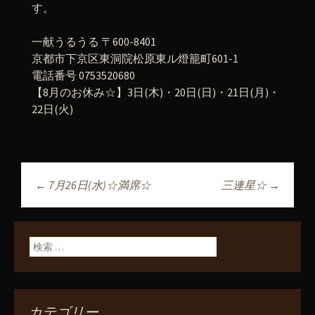
す。
一献うるうる 〒600-8401
京都市下京区東洞院松原東ル燈籠町601-1
電話番号 0753520680
【8月のお休み☆】3日(木)・20日(日)・21日(月)・
22日(火)
←
7月26日(水)☆満席☆
三連星☆
→
投稿ナビゲーショ
ン
検索:
カテゴリー