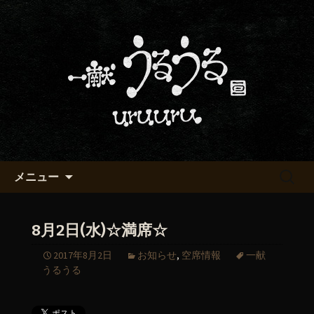
京都・五条烏丸の町屋居酒屋「一献う
るうる」からのお知らせ
京都・五条でおいしい地酒が飲
める「一献うるうる」のブロ
グ
コンテンツへ移動
検
メニュー
索:
8月2日(水)☆満席☆
2017年8月2日
お知らせ
,
空席情報
一献
うるうる