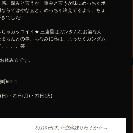
ラ感。深みと言うか、重みと言うか味にめっちゃボ
酒ならではやなぁと。めっちゃ冷えてるより、ちょ
きでした!!
ちゃカッコイイ★ 三連星はガンダムなお酒なん
たまらんとの事。ちなみに私は、まったくガンダム
ど、、、、笑
、お休み☆です。
601-1
)・21日(月)・22日(火)
8月10日(木)☆空席残りわずか☆
→