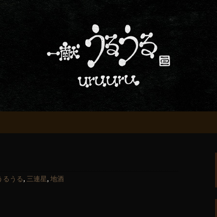
屋「一献うるうる」からのお知らせ
条でおいしい地酒
る」のブログ
うるうる
,
三連星
,
地酒