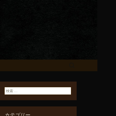
が飲める「一
検
索:
検索:
カテゴリー