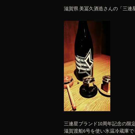
滋賀県 美冨久酒造さんの「三連
三連星ブランド10周年記念の限
滋賀渡船6号を使い氷温冷蔵庫で