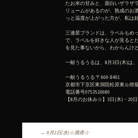
たお米の甘みと、面白いザラザ
リュームがあるのが、熟成のお
っと温度が上がった方が、私は好
三連星ブランドは、ラベルもめっ
で、ラベルを好きな人が見ると
を見た事ないから、わからんけ
一献うるうるは、8月3日(木)は
一献うるうる 〒600-8401
京都市下京区東洞院松原東ル燈籠町
電話番号0753520680
【8月のお休み☆】3日(木)・20日(日
←
8月2日(水)☆満席☆