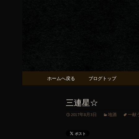
京都・五条烏丸の町屋居酒
京都・五
献うるう
コンテンツへ移動
ホームへ戻る
ブログトップ
三連星☆
2017年8月3日
地酒
一献