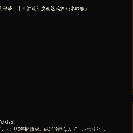
星 平成二十四酒造年度産熟成酒 純米吟醸」
定のお酒。
じっくり5年間熟成。純米吟醸なんで、ふわりとし