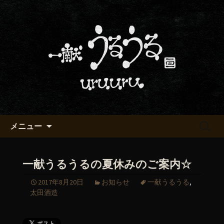
京都・五条烏丸の町屋居酒屋「一献う
るうる」からのお知らせ
京都・五条でおいしい地酒が飲
める「一献うるうる」のブロ
グ
コンテンツへ移動
検
メニュー
索:
一献うるうるの夏休みのご案内☆
2017年8月20日
お知らせ
一献うるうる
,
太田酒造