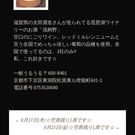
滋賀県の太田酒造さんが造られてる琵琶湖ワイナ
リーのお酒「浅柄野」
甘口のにごりワイン。レッドミルレンニュームと
言う全国でめっちゃ珍しい葡萄の品種を使用。全
国で使ってるのは、2社のみ!!
私、これ好きです☆
一献うるうる 〒600-8401
京都市下京区東洞院松原東ル燈籠町601-1
電話番号 0753520680
←
8月17日(木)☆空席残り1席です☆
投稿ナビゲーショ
8月25日(金)☆空席残り1席です☆
→