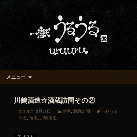
京都・五条烏丸の町屋居酒屋「一献う
るうる」からのお知らせ
京都・五条でおいしい地酒が飲
める「一献うるうる」のブロ
グ
コンテンツへ移動
検
メニュー
索:
川鶴酒造☆酒蔵訪問その②
2017年8月28日
地酒
,
酒蔵訪問
一献うる
うる
,
地酒
,
川鶴酒造