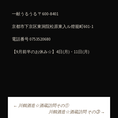
一献うるうる 〒600-8401
京都市下京区東洞院松原東入ル燈籠町601-1
電話番号 0753520680
【9月前半のお休み☆】4日(月)・11日(月)
←
川鶴酒造☆酒蔵訪問その①
投稿ナビゲーショ
川鶴酒造☆酒蔵訪問 その③
→